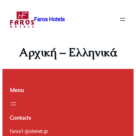
Μετάβαση
στο
Faros Hotels
περιεχόμενο
Αρχική – Ελληνικά
Menu
Contacts
faros1-@otenet.gr